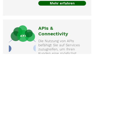
Mehr erfahren
APIs &
Connectivity
Die Nutzung von APIs
befähigt Sie auf Services
zuzugreifen, um Ihren
Kunden eine möglichst
umfassende Customer
Experience zu bieten –
erfahren Sie mehr dazu in
unseren
Schulungsangeboten.
Mehr erfahren
Ecosystems
Ecosystems gelten als
Wertschöpfungsmechanis
men der Zukunft und
erlauben das Denken von